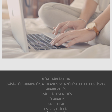
MÉRETTÁBLÁZATOK
VÁSÁRLÓI TUDNIVALÓK, ÁLTALÁNOS SZERZŐDÉSI FELTÉTELEK (ÁSZF)
ADATKEZELÉS
SZÁLLÍTÁS ÉS FIZETÉS
CÉGADATOK
KAPCSOLAT
CSERE / ELÁLLÁS