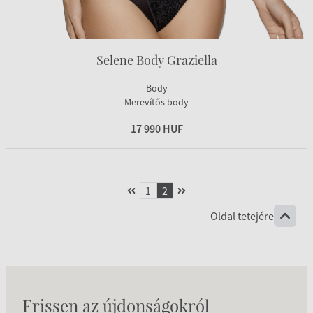
Selene Body Graziella
Body
Merevítős body
17 990 HUF
1
2
Oldal tetejére
Frissen az újdonságokról