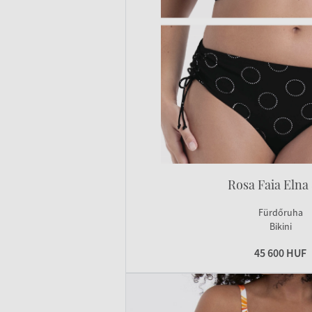
Rosa Faia Elna 
Fürdőruha
Bikini
45 600 HUF