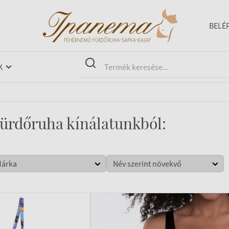
BELÉ
K
Fürdőruha kínálatunkból: