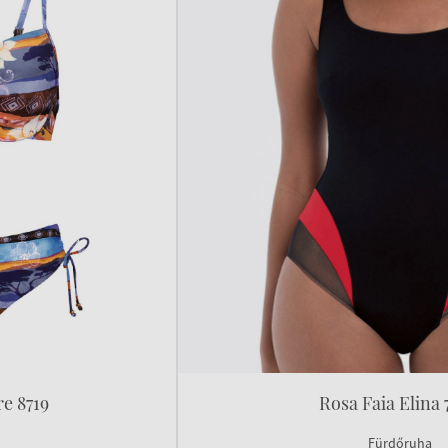
e 8719
Rosa Faia Elina 
Fürdőruha