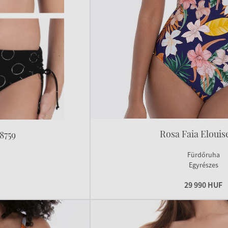
Rosa Faia Elouise
8759
Fürdőruha
Egyrészes
29 990 HUF