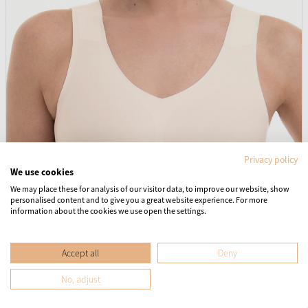
Privacy policy
We use cookies
We may place these for analysis of our visitor data, to improve our website, show
personalised content and to give you a great website experience. For more
information about the cookies we use open the settings.
Accept all
Deny
Anita Essential 5405
No, adjust
Melltartó
Merevítő nélküli - szivacsos