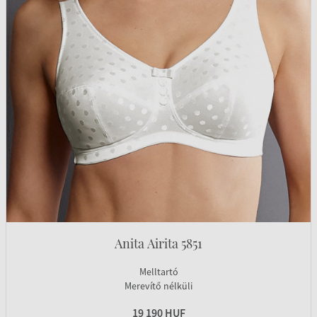
Anita Airita 5851
Melltartó
Merevítő nélküli
19 190 HUF