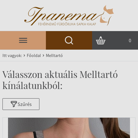
0
Itt vagyok:
Főoldal
Melltartó
Válasszon aktuális Melltartó
kínálatunkból:
Szűrés