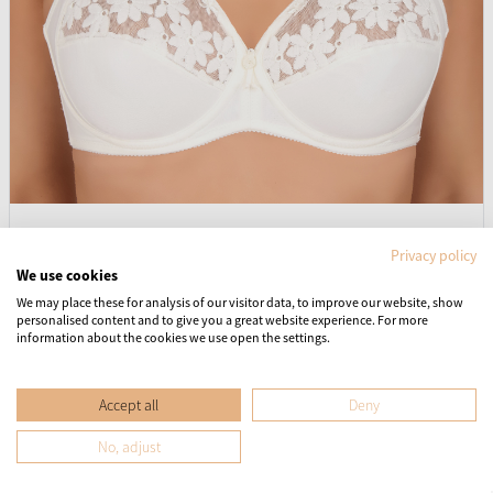
Felina Swiss Broderie 555
Privacy policy
We use cookies
Melltartó
Merevítős
We may place these for analysis of our visitor data, to improve our website, show
personalised content and to give you a great website experience. For more
information about the cookies we use open the settings.
31 990 HUF
Accept all
Deny
1
2
No, adjust
Oldal tetejére