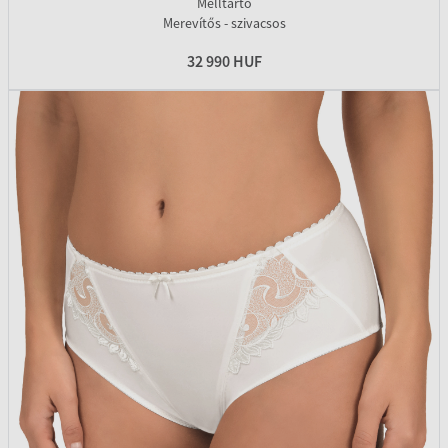
Melltartó
Merevítős - szivacsos
32 990 HUF