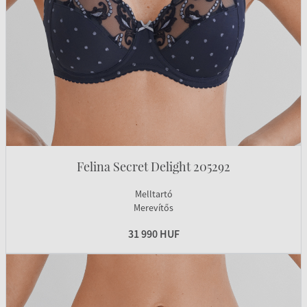
Felina Secret Delight 205292
Melltartó
Merevítős
31 990 HUF