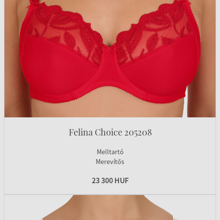
Felina Choice 205208
Melltartó
Merevítős
23 300 HUF