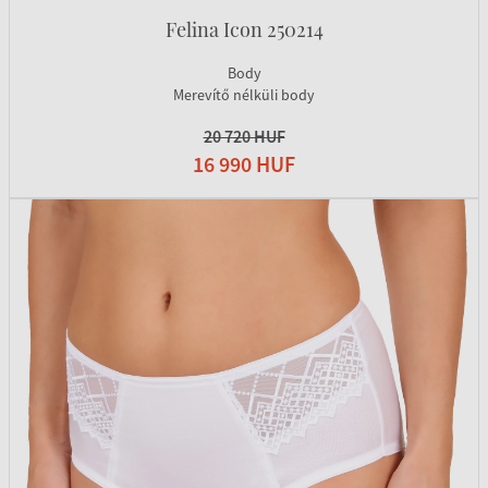
Felina Icon 250214
Body
Merevítő nélküli body
20 720 HUF
16 990 HUF