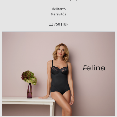
Melltartó
Merevítős
11 750 HUF