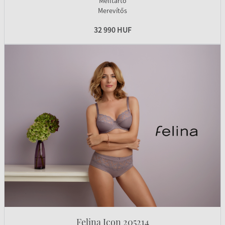
Melltartó
Merevítős
32 990 HUF
Felina Icon 205214