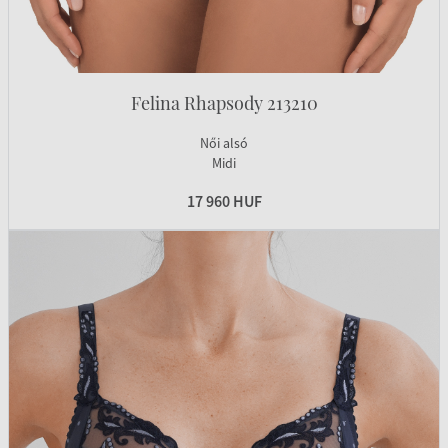
Felina Rhapsody 213210
Női alsó
Midi
17 960 HUF