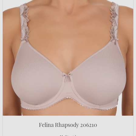
Felina Rhapsody 206210