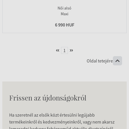
Női alsó
Maxi
6 990 HUF
1
Oldal tetejére
Frissen az újdonságokról
Ha szeretnél az elsők közt értesülni legújabb
termékeinkről és kedvezményeinkről, vagy nem akarsz
lemaradni kedvenc fehérneműd aktuális divatszínéről,