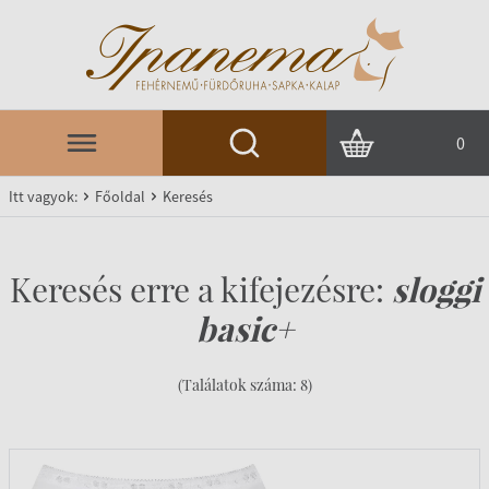
0
Itt vagyok:
Főoldal
Keresés
Keresés erre a kifejezésre:
sloggi
basic+
(Találatok száma: 8)