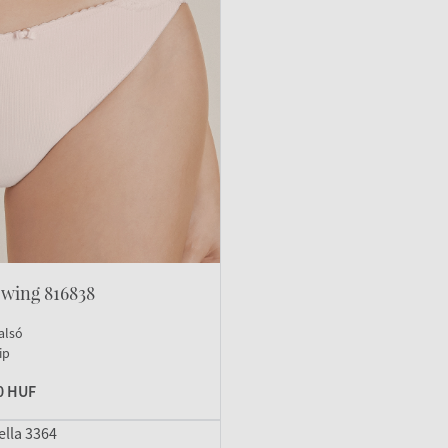
Swing 816838
alsó
ip
0 HUF