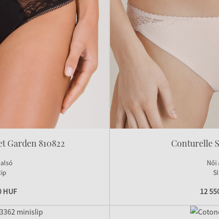
et Garden 810822
Conturelle 
 alsó
Női 
lip
Sl
0 HUF
12 55