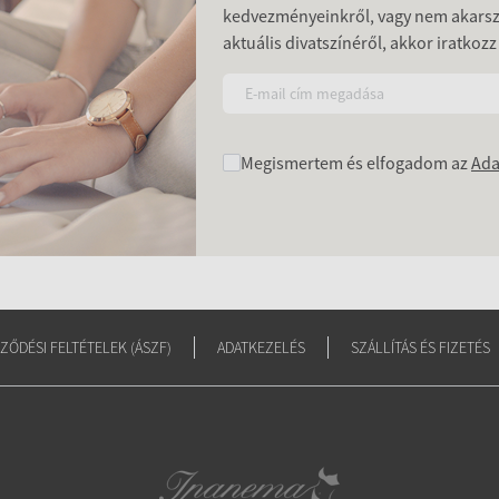
kedvezményeinkről, vagy nem akars
aktuális divatszínéről, akkor iratkozz
Megismertem és elfogadom az
Ada
ZŐDÉSI FELTÉTELEK (ÁSZF)
ADATKEZELÉS
SZÁLLÍTÁS ÉS FIZETÉS