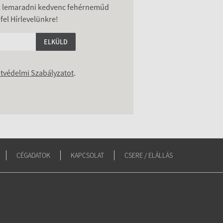
z lemaradni kedvenc fehérneműd
 fel Hírlevelünkre!
ELKÜLD
tvédelmi Szabályzatot
.
CÉGADATOK
KAPCSOLAT
CSERE / ELÁLLÁS