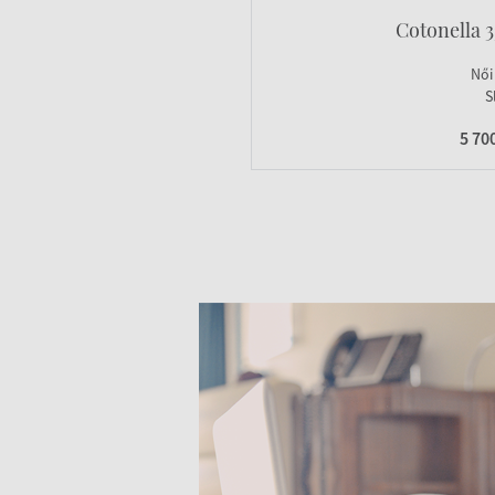
Cotonella 3
Női
S
5 70