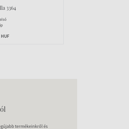
la 3364
alsó
ip
0 HUF
ól
legújabb termékeinkről és