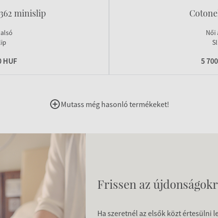
362 minislip
Cotonel
 alsó
Női 
lip
Sl
0 HUF
5 70
Mutass még hasonló termékeket!
Frissen az újdonságokr
Ha szeretnél az elsők közt értesülni 