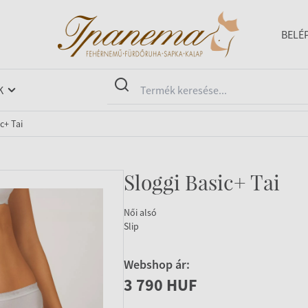
BELÉ
K
c+ Tai
Sloggi Basic+ Tai
Női alsó
Slip
Webshop ár:
3 790 HUF