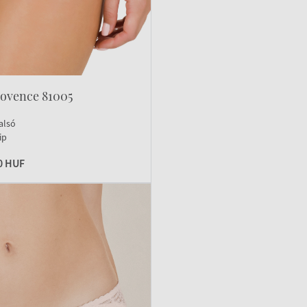
rovence 81005
alsó
ip
0 HUF