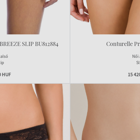
 BREEZE SLIP BU812884
Conturelle P
 alsó
Női 
lip
Sl
0 HUF
15 42