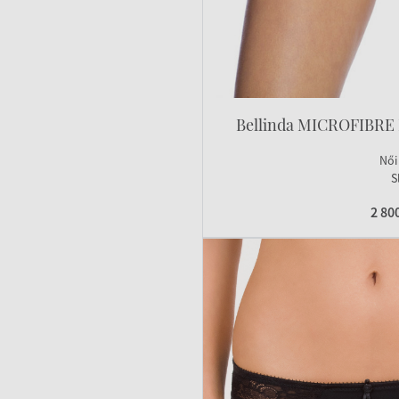
Bellinda MICROFIBRE
Női
S
2 80