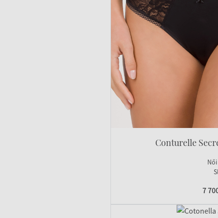
Conturelle Secr
Női
S
7 70