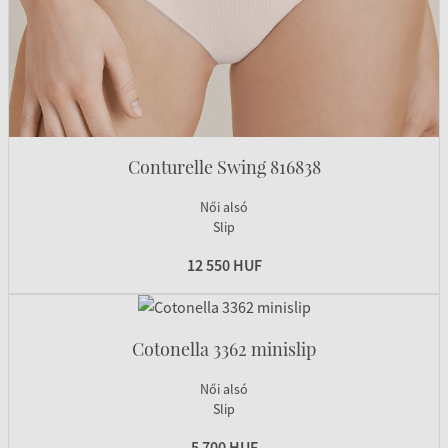
Conturelle Swing 816838
Női alsó
Slip
12 550 HUF
Cotonella 3362 minislip
Női alsó
Slip
5 700 HUF