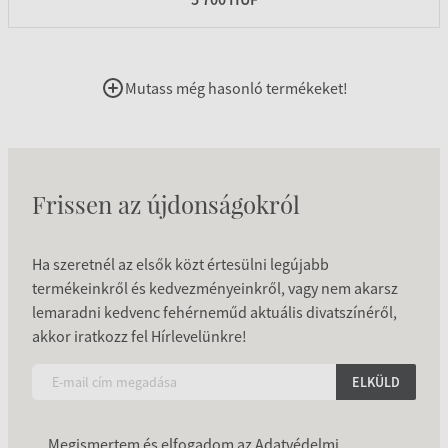
Mutass még hasonló termékeket!
Frissen az újdonságokról
Ha szeretnél az elsők közt értesülni legújabb
termékeinkről és kedvezményeinkről, vagy nem akarsz
lemaradni kedvenc fehérneműd aktuális divatszínéről,
akkor iratkozz fel Hírlevelünkre!
ELKÜLD
Megismertem és elfogadom az
Adatvédelmi