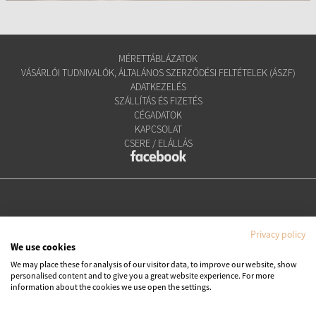
MÉRETTÁBLÁZATOK
VÁSÁRLÓI TUDNIVALÓK, ÁLTALÁNOS SZERZŐDÉSI FELTÉTELEK (ÁSZF)
ADATKEZELÉS
SZÁLLÍTÁS ÉS FIZETÉS
CÉGADATOK
KAPCSOLAT
CSERE / ELÁLLÁS
Privacy policy
We use cookies
We may place these for analysis of our visitor data, to improve our website, show
personalised content and to give you a great website experience. For more
Copyright © Ipanema Praia Kft.
information about the cookies we use open the settings.
Minden jog fenntartva. All rights reserved.