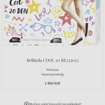
Bellinda COOL 20 BE225023
Harisnya
Harisnyanadrág
1 400 HUF
Mutass még hasonló termékeket!