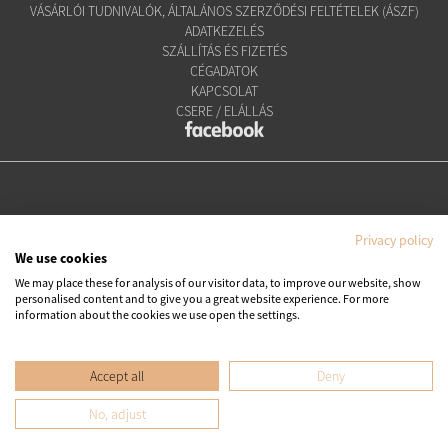
VÁSÁRLÓI TUDNIVALÓK, ÁLTALÁNOS SZERZŐDÉSI FELTÉTELEK (ÁSZF)
ADATKEZELÉS
SZÁLLÍTÁS ÉS FIZETÉS
CÉGADATOK
KAPCSOLAT
CSERE / ELÁLLÁS
Privacy policy
We use cookies
We may place these for analysis of our visitor data, to improve our website, show
personalised content and to give you a great website experience. For more
Copyright © Ipanema Praia Kft.
information about the cookies we use open the settings.
Minden jog fenntartva. All rights reserved.
Accept all
Deny
No, adjust