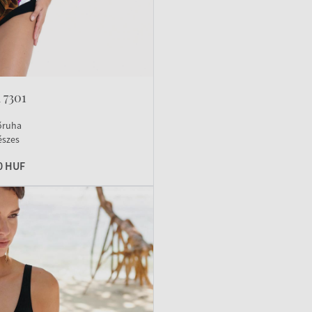
 7301
őruha
észes
0 HUF