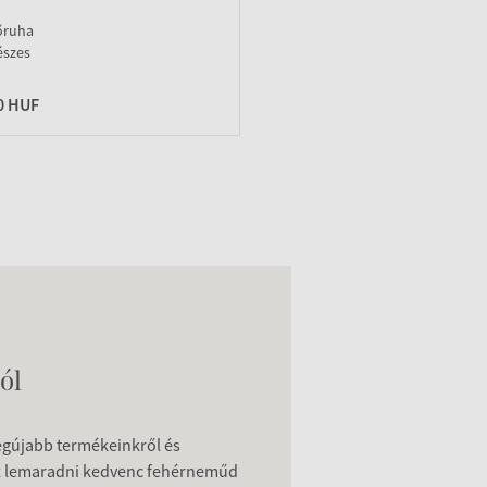
őruha
észes
0 HUF
ól
legújabb termékeinkről és
z lemaradni kedvenc fehérneműd