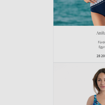
Anit
Fürd
Egyr
28 2