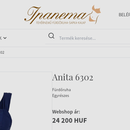
BELÉ
K
302
Anita 6302
Fürdőruha
Egyrészes
Webshop ár:
24 200 HUF