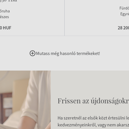
Fürd
őruha
Egyr
észes
90 HUF
28 20
Mutass még hasonló termékeket!
Frissen az újdonságokr
Ha szeretnél az elsők közt értesülni 
kedvezményeinkről, vagy nem akars