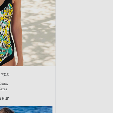
 7310
őruha
észes
0 HUF