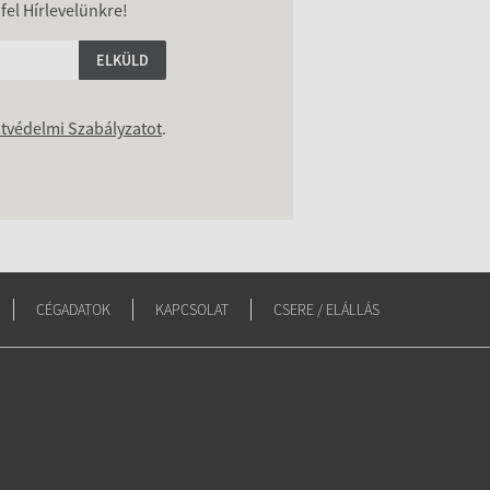
 fel Hírlevelünkre!
ELKÜLD
tvédelmi Szabályzatot
.
CÉGADATOK
KAPCSOLAT
CSERE / ELÁLLÁS