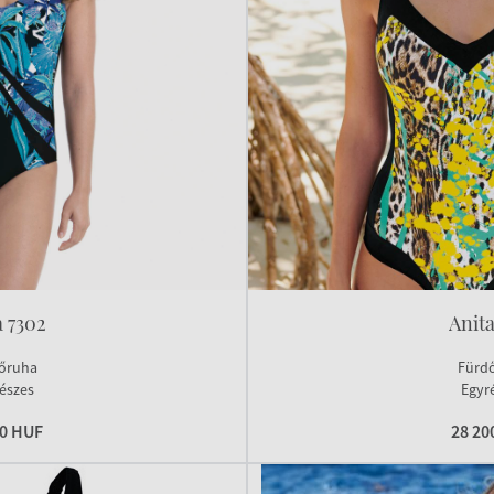
a 7302
Anita
őruha
Fürd
észes
Egyr
00 HUF
28 20