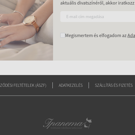
aktuális divatszínéről, akkor iratkozz
Megismertem és elfogadom az
Ada
ZŐDÉSI FELTÉTELEK (ÁSZF)
ADATKEZELÉS
SZÁLLÍTÁS ÉS FIZETÉS