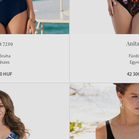
a 7219
Anita
őruha
Fürd
észes
Egyr
00 HUF
42 30