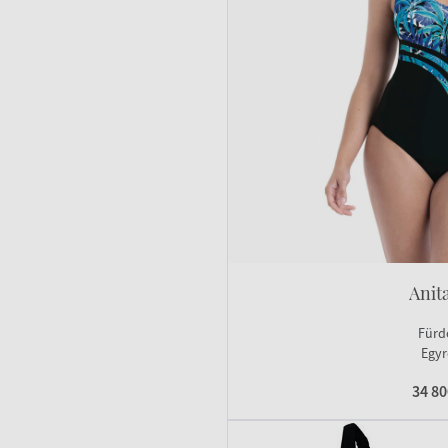
Anit
Fürd
Egyr
34 8