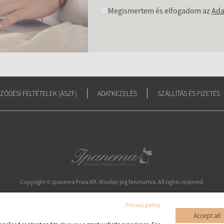
Megismertem és elfogadom az
Ada
ZŐDÉSI FELTÉTELEK (ÁSZF)
ADATKEZELÉS
SZÁLLÍTÁS ÉS FIZETÉS
Copyright © Ipanema Praia Kft.
Minden jog fenntartva. All rights reserved.
Privacy policy
Accept all