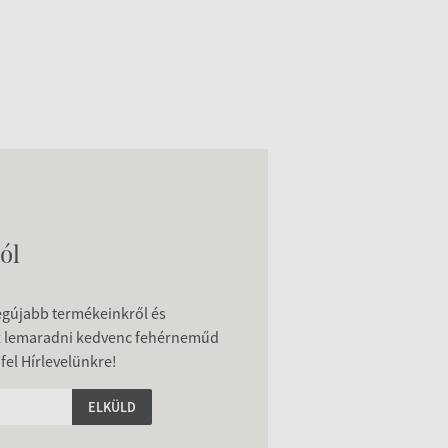
ól
legújabb termékeinkről és
z lemaradni kedvenc fehérneműd
 fel Hírlevelünkre!
ELKÜLD