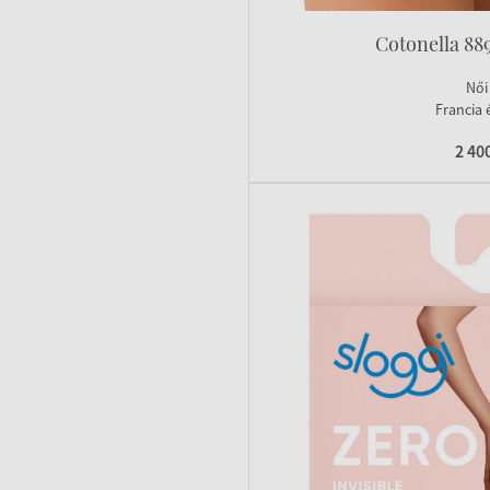
Cotonella 88
Női
Francia 
2 40