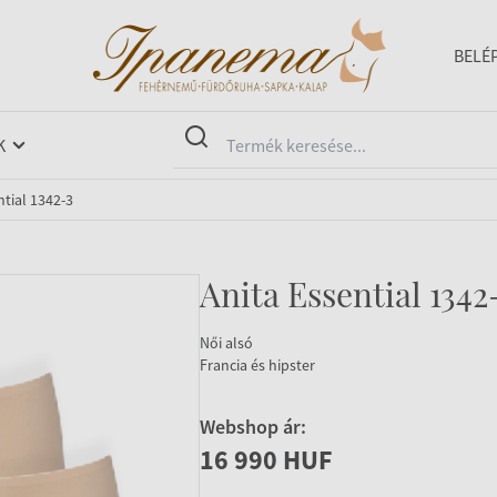
BELÉ
K
ntial 1342-3
Anita Essential 1342
Női alsó
Francia és hipster
Webshop ár:
16 990 HUF