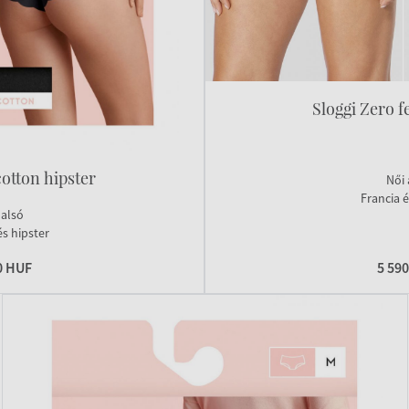
Sloggi Zero f
cotton hipster
Női 
Francia é
 alsó
és hipster
0 HUF
5 59