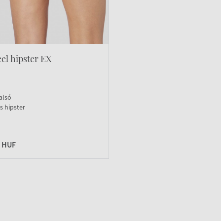
eel hipster EX
alsó
s hipster
0 HUF