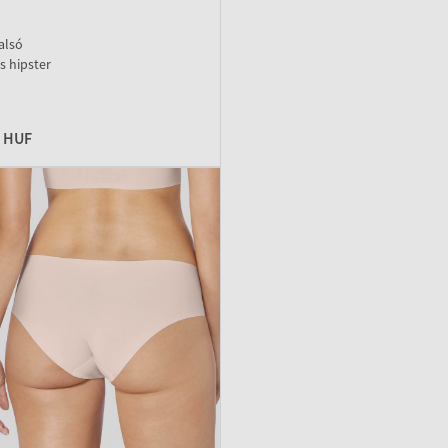
alsó
s hipster
0 HUF