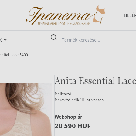
BELÉ
K
ential Lace 5400
Anita Essential Lac
Melltartó
Merevítő nélküli - szivacsos
Webshop ár:
20 590 HUF