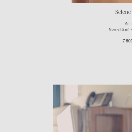
Selene
Mell
Merevítő nélk
7 80