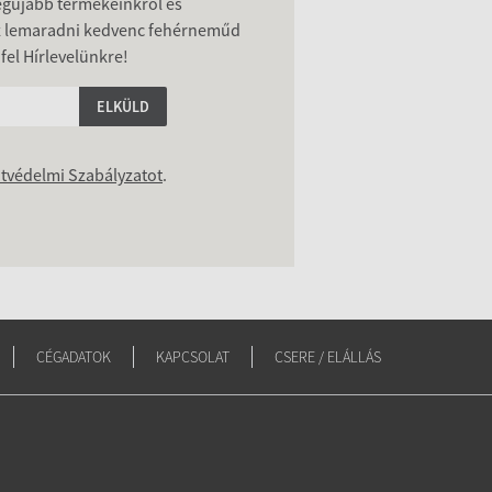
legújabb termékeinkről és
z lemaradni kedvenc fehérneműd
 fel Hírlevelünkre!
ELKÜLD
tvédelmi Szabályzatot
.
CÉGADATOK
KAPCSOLAT
CSERE / ELÁLLÁS