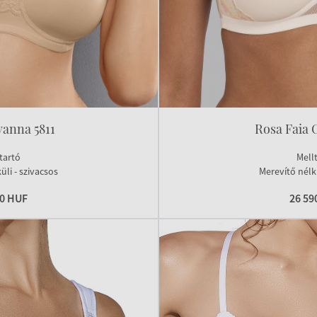
vanna 5811
Rosa Faia C
tartó
Mell
üli - szivacsos
Merevítő nélkü
90 HUF
26 59