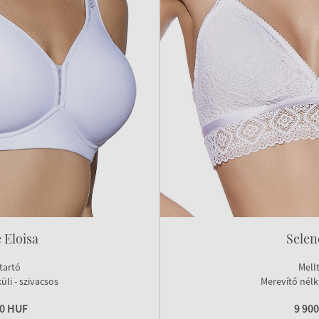
 Eloisa
Selen
tartó
Mell
üli - szivacsos
Merevítő nélkü
90 HUF
9 90