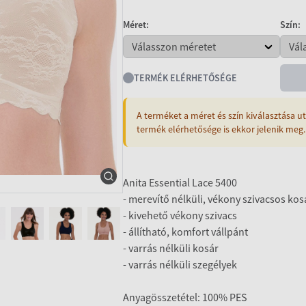
Méret:
Szín:
TERMÉK ELÉRHETŐSÉGE
A terméket a méret és szín kiválasztása ut
termék elérhetősége is ekkor jelenik meg.
Anita Essential Lace 5400
- merevítő nélküli, vékony szivacsos kos
- kivehető vékony szivacs
- állítható, komfort vállpánt
- varrás nélküli kosár
- varrás nélküli szegélyek
Anyagösszetétel: 100% PES