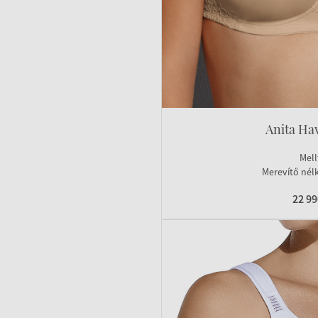
Anita Ha
Mell
Merevítő nélk
22 9