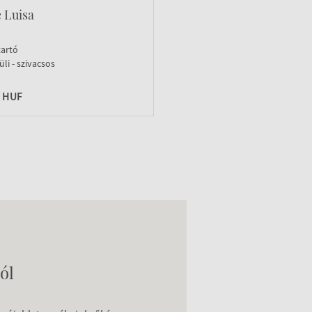
 Luisa
tartó
li - szivacsos
0 HUF
ól