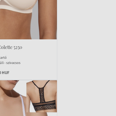
olette 5250
tartó
li - szivacsos
0 HUF