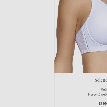
Selene
Mell
Merevítő nélk
12 9