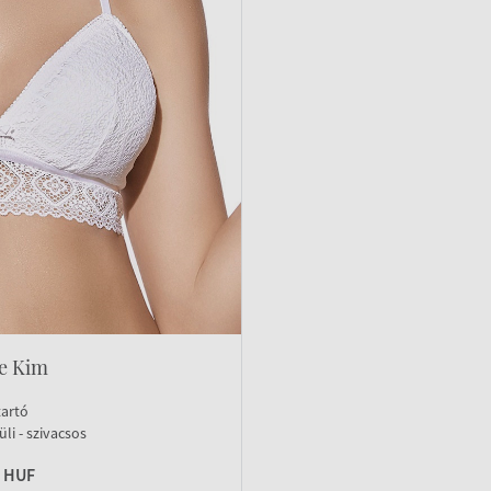
e Kim
tartó
li - szivacsos
0 HUF