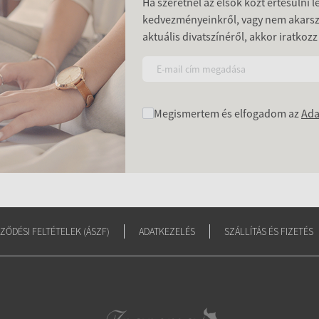
Ha szeretnél az elsők közt értesülni 
kedvezményeinkről, vagy nem akars
aktuális divatszínéről, akkor iratkozz
Megismertem és elfogadom az
Ada
ZŐDÉSI FELTÉTELEK (ÁSZF)
ADATKEZELÉS
SZÁLLÍTÁS ÉS FIZETÉS