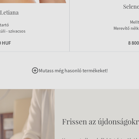
Selene
 Letiana
Mell
tartó
Merevítő nélkü
üli - szivacsos
0 HUF
8 80
Mutass még hasonló termékeket!
Frissen az újdonságokr