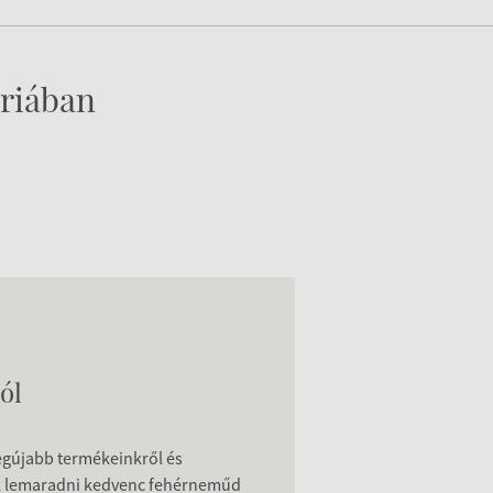
riában
ól
legújabb termékeinkről és
z lemaradni kedvenc fehérneműd