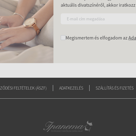
aktuális divatszínéről, akkor iratkozz
Megismertem és elfogadom az
Ada
ZŐDÉSI FELTÉTELEK (ÁSZF)
ADATKEZELÉS
SZÁLLÍTÁS ÉS FIZETÉS