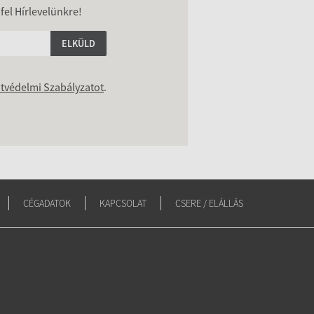
 fel Hírlevelünkre!
ELKÜLD
tvédelmi Szabályzatot
.
CÉGADATOK
KAPCSOLAT
CSERE / ELÁLLÁS