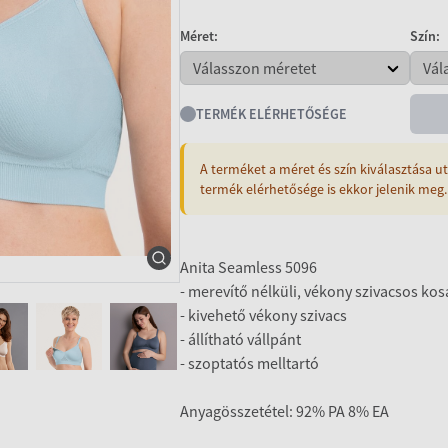
Méret:
Szín:
TERMÉK ELÉRHETŐSÉGE
A terméket a méret és szín kiválasztása ut
termék elérhetősége is ekkor jelenik meg.
Anita Seamless 5096
- merevítő nélküli, vékony szivacsos kos
- kivehető vékony szivacs
- állítható vállpánt
- szoptatós melltartó
Anyagösszetétel: 92% PA 8% EA