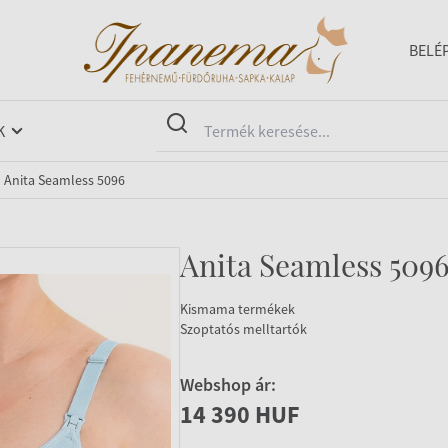
BELÉ
K
Anita Seamless 5096
Anita Seamless 509
Kismama termékek
Szoptatós melltartók
Webshop ár:
14 390 HUF