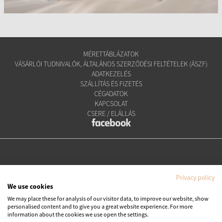
MÉRETTÁBLÁZATOK
VÁSÁRLÓI TUDNIVALÓK, ÁLTALÁNOS SZERZŐDÉSI FELTÉTELEK (ÁSZF)
ADATKEZELÉS
SZÁLLÍTÁS ÉS FIZETÉS
CÉGADATOK
KAPCSOLAT
CSERE / ELÁLLÁS
Privacy policy
We use cookies
We may place these for analysis of our visitor data, to improve our website, show
personalised content and to give you a great website experience. For more
Copyright © Ipanema Praia Kft.
information about the cookies we use open the settings.
Minden jog fenntartva. All rights reserved.