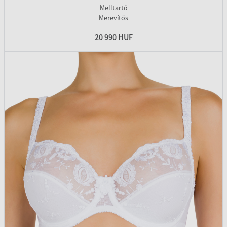
Melltartó
Merevítős
20 990 HUF