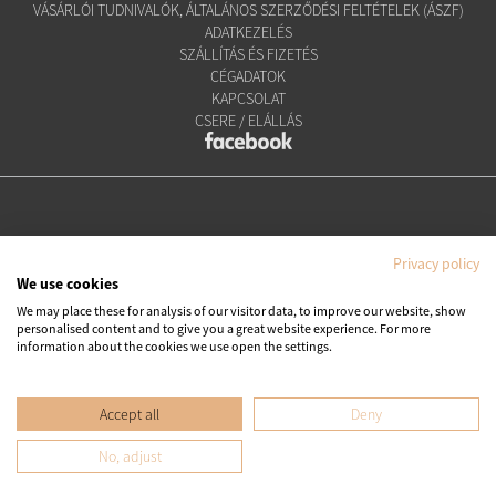
VÁSÁRLÓI TUDNIVALÓK, ÁLTALÁNOS SZERZŐDÉSI FELTÉTELEK (ÁSZF)
ADATKEZELÉS
SZÁLLÍTÁS ÉS FIZETÉS
CÉGADATOK
KAPCSOLAT
CSERE / ELÁLLÁS
Privacy policy
We use cookies
We may place these for analysis of our visitor data, to improve our website, show
personalised content and to give you a great website experience. For more
Copyright © Ipanema Praia Kft.
information about the cookies we use open the settings.
Minden jog fenntartva. All rights reserved.
Accept all
Deny
No, adjust