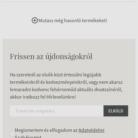
Mutass még hasonló termékeket!
Frissen az újdonságokról
Ha szeretnél az elsők közt értesülni legújabb
termékeinkről és kedvezményeinkről, vagy nem akarsz
lemaradni kedvenc fehérneműd aktuális divatszínéről,
akkor iratkozz fel Hírlevelünkre!
ELKÜLD
Megismertem és elfogadom az
Adatvédelmi
Szabályzatot
.