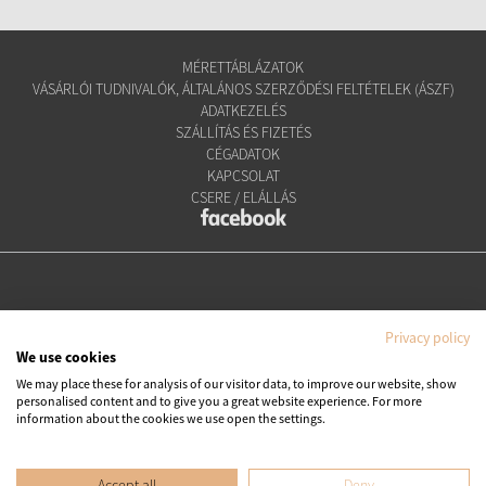
MÉRETTÁBLÁZATOK
VÁSÁRLÓI TUDNIVALÓK, ÁLTALÁNOS SZERZŐDÉSI FELTÉTELEK (ÁSZF)
ADATKEZELÉS
SZÁLLÍTÁS ÉS FIZETÉS
CÉGADATOK
KAPCSOLAT
CSERE / ELÁLLÁS
Privacy policy
We use cookies
We may place these for analysis of our visitor data, to improve our website, show
personalised content and to give you a great website experience. For more
Copyright © Ipanema Praia Kft.
information about the cookies we use open the settings.
Minden jog fenntartva. All rights reserved.
Accept all
Deny