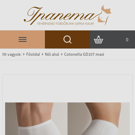
0
Itt vagyok:
Főoldal
Női alsó
Cotonella GD107 maxi