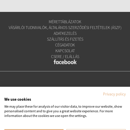
MÉRETTÁBLÁZATOK
VÁSÁRLÓI TUDNIVALÓK, ÁLTALÁNOS SZERZŐDÉSI FELTÉTELEK (ÁSZF)
ADATKEZELÉS
SZÁLLÍTÁS ÉS FIZETÉS
CÉGADATOK
KAPCSOLAT
CSERE / ELÁLLÁS
Privacy policy
We use cookies
We may place these for analysis of our visitor data, to improve our website, show
personalised content and to give you a great website experience. For more
Copyright © Ipanema Praia Kft.
information about the cookies we use open the settings.
Minden jog fenntartva. All rights reserved.