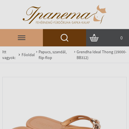
0
Itt
Papucs, szandál,
Grendha Ideal Thong (19000-
Főoldal
vagyok:
flip-flop
BB312)