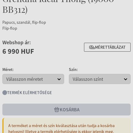
BB312)
Papucs, szandál, flip-flop
Flip-flop
Webshop ár:
MÉRETTÁBLÁZAT
6 990 HUF
Méret:
Szín:
TERMÉK ELÉRHETŐSÉGE
KOSÁRBA
A terméket a méret és szín kiválasztása után tudja a kosárba
helyezni! Illetve a termék elérhetősége is ekkor jelenik meg.