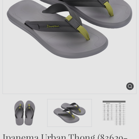
Ipanema Urban Thong (83629-