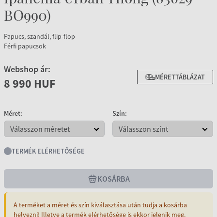
BO990)
Papucs, szandál, flip-flop
Férfi papucsok
Webshop ár:
MÉRETTÁBLÁZAT
8 990 HUF
Méret:
Szín:
TERMÉK ELÉRHETŐSÉGE
KOSÁRBA
A terméket a méret és szín kiválasztása után tudja a kosárba
helyezni! Illetve a termék elérhetősége is ekkor jelenik meg.