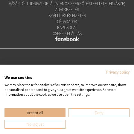
VÁSÁRLÓI TUDNIVALÓK, ÁLTALÁNOS SZERZŐDÉSI FELTÉTELEK (ÁSZF)
ADATKEZELÉS
SZÁLLÍTÁS ÉS FIZETÉS
CÉGADATOK
KAPCSOLAT
CSERE / ELÁLLÁS
Privacy policy
We use cookies
We may place these for analysis of our visitor data, to improve our website, show
personalised content and to give you a great website experience. For more
Copyright © Ipanema Praia Kft.
information about the cookies we use open the settings.
Minden jog fenntartva. All rights reserved.
Accept all
Deny
No, adjust