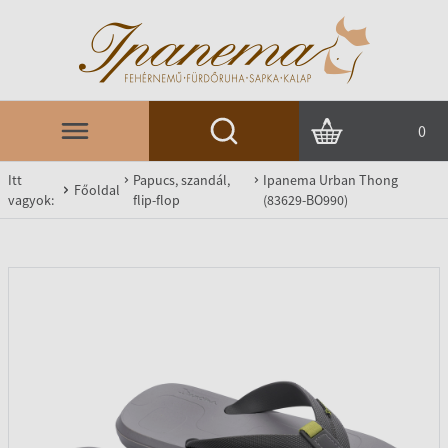
0
Itt
Papucs, szandál,
Ipanema Urban Thong
Főoldal
vagyok:
flip-flop
(83629-BO990)