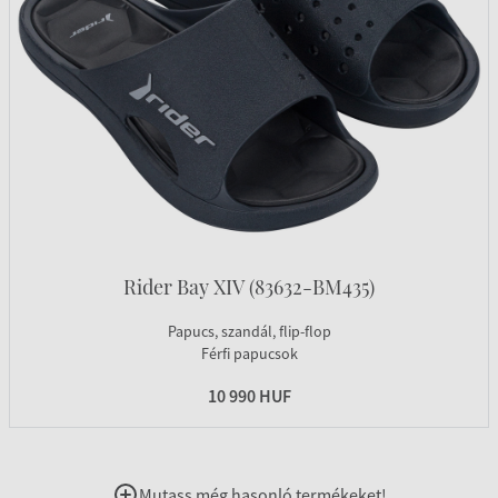
Rider Bay XIV (83632-BM435)
Papucs, szandál, flip-flop
Férfi papucsok
10 990 HUF
Mutass még hasonló termékeket!