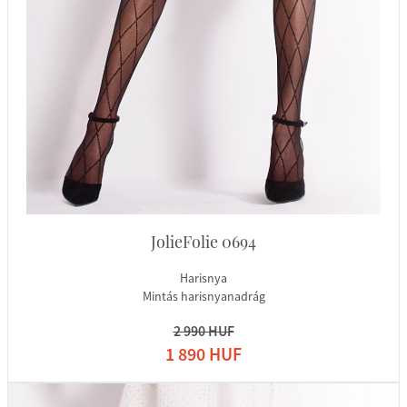
JolieFolie 0694
Harisnya
Mintás harisnyanadrág
2 990 HUF
1 890 HUF