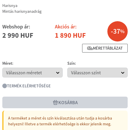
Harisnya
Mintás harisnyanadrág
Webshop ár:
Akciós ár:
-37
%
2 990 HUF
1 890 HUF
MÉRETTÁBLÁZAT
Méret:
Szín:
TERMÉK ELÉRHETŐSÉGE
KOSÁRBA
A terméket a méret és szín kiválasztása után tudja a kosárba
helyezni! Illetve a termék elérhetősége is ekkor jelenik meg.