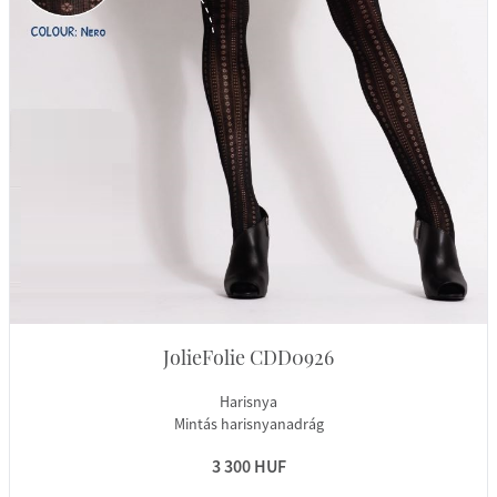
JolieFolie CDD0926
Harisnya
Mintás harisnyanadrág
3 300 HUF