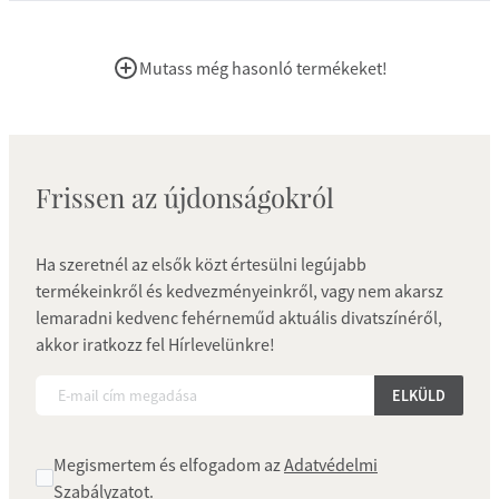
Mutass még hasonló termékeket!
Frissen az újdonságokról
Ha szeretnél az elsők közt értesülni legújabb
termékeinkről és kedvezményeinkről, vagy nem akarsz
lemaradni kedvenc fehérneműd aktuális divatszínéről,
akkor iratkozz fel Hírlevelünkre!
ELKÜLD
Megismertem és elfogadom az
Adatvédelmi
Szabályzatot
.