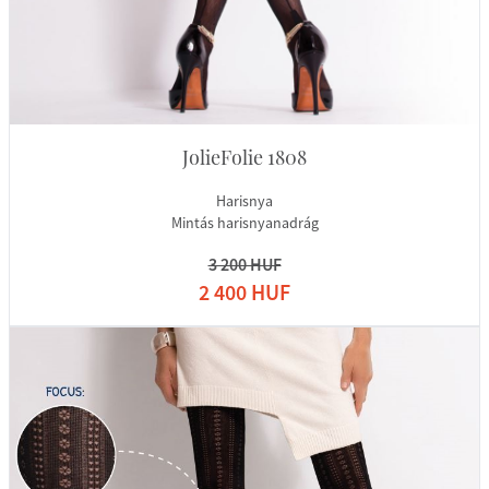
JolieFolie 1808
Harisnya
Mintás harisnyanadrág
3 200 HUF
2 400 HUF