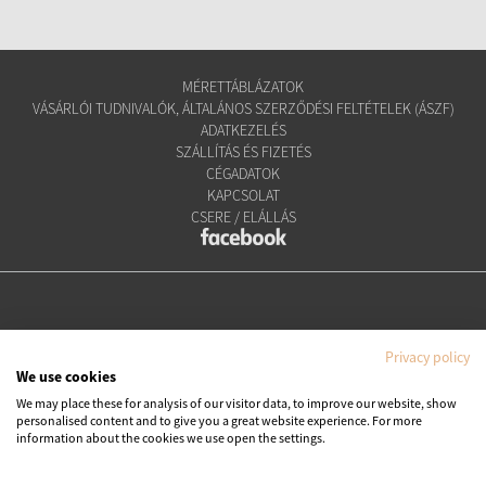
MÉRETTÁBLÁZATOK
VÁSÁRLÓI TUDNIVALÓK, ÁLTALÁNOS SZERZŐDÉSI FELTÉTELEK (ÁSZF)
ADATKEZELÉS
SZÁLLÍTÁS ÉS FIZETÉS
CÉGADATOK
KAPCSOLAT
CSERE / ELÁLLÁS
Privacy policy
We use cookies
We may place these for analysis of our visitor data, to improve our website, show
personalised content and to give you a great website experience. For more
Copyright © Ipanema Praia Kft.
information about the cookies we use open the settings.
Minden jog fenntartva. All rights reserved.