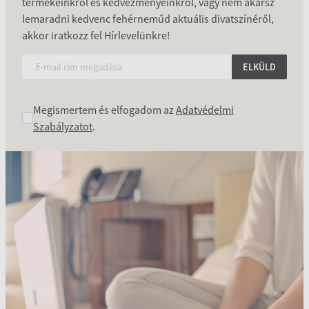
termékeinkről és kedvezményeinkről, vagy nem akarsz
lemaradni kedvenc fehérneműd aktuális divatszínéről,
akkor iratkozz fel Hírlevelünkre!
ELKÜLD
Megismertem és elfogadom az
Adatvédelmi
Szabályzatot
.