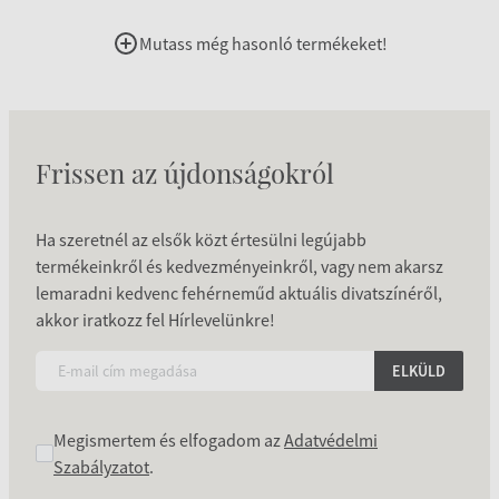
Mutass még hasonló termékeket!
Frissen az újdonságokról
Ha szeretnél az elsők közt értesülni legújabb
termékeinkről és kedvezményeinkről, vagy nem akarsz
lemaradni kedvenc fehérneműd aktuális divatszínéről,
akkor iratkozz fel Hírlevelünkre!
ELKÜLD
Megismertem és elfogadom az
Adatvédelmi
Szabályzatot
.