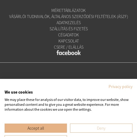
MÉRETTÁBLÁZATOK
VÁSÁRLÓI TUDNIVALÓK, ÁLTALÁNOS SZERZŐDÉSI FELTÉTELEK (ÁSZF)
ADATKEZELÉS
SZÁLLÍTÁS ÉS FIZETÉS
CÉGADATOK
KAPCSOLAT
CSERE / ELÁLLÁS
Privacy policy
We use cookies
We may place these for analysis of our visitor data, to improve our website, show
personalised content and to give you a great website experience. For more
Copyright © Ipanema Praia Kft.
information about the cookies we use open the settings.
Minden jog fenntartva. All rights reserved.
Accept all
Deny