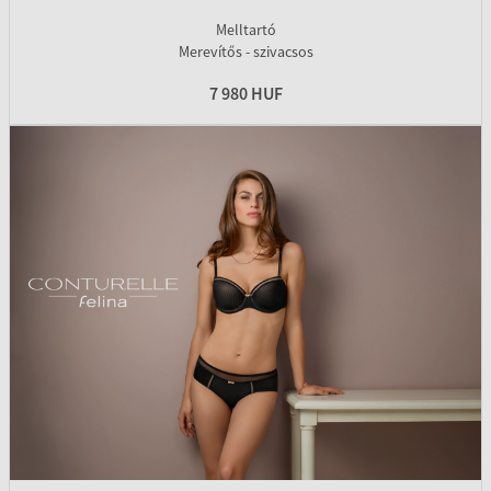
Melltartó
Merevítős - szivacsos
7 980 HUF