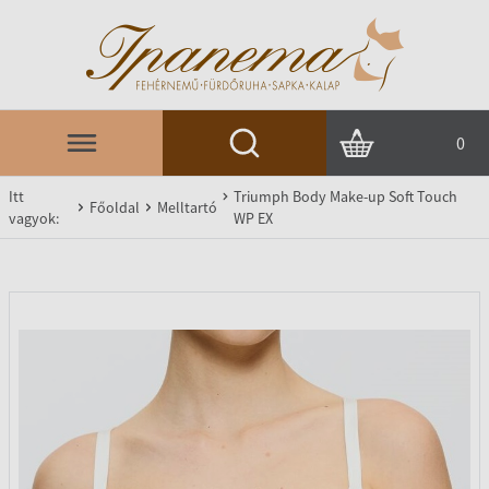
0
Itt
Triumph Body Make-up Soft Touch
Főoldal
Melltartó
vagyok:
WP EX