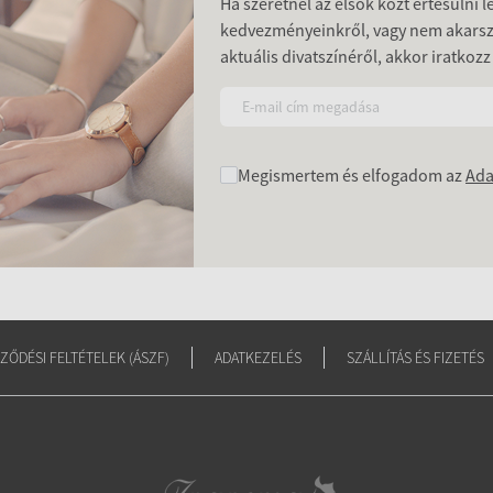
Ha szeretnél az elsők közt értesülni 
kedvezményeinkről, vagy nem akars
aktuális divatszínéről, akkor iratkozz
Megismertem és elfogadom az
Ada
ZŐDÉSI FELTÉTELEK (ÁSZF)
ADATKEZELÉS
SZÁLLÍTÁS ÉS FIZETÉS