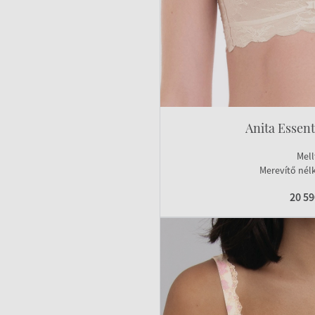
Anita Essent
Mell
Merevítő nélk
20 5