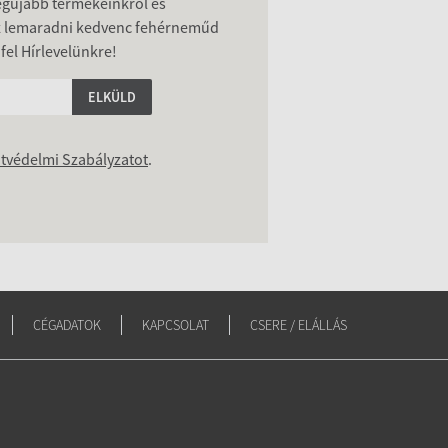
legújabb termékeinkről és
z lemaradni kedvenc fehérneműd
 fel Hírlevelünkre!
ELKÜLD
tvédelmi Szabályzatot
.
CÉGADATOK
KAPCSOLAT
CSERE / ELÁLLÁS