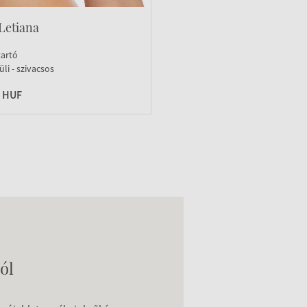
Letiana
tartó
li - szivacsos
0 HUF
ól