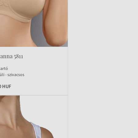
anna 5811
tartó
li - szivacsos
0 HUF