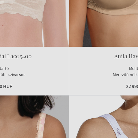
ial Lace 5400
Anita Hav
tartó
Mell
üli - szivacsos
Merevítő nélkü
90 HUF
22 99