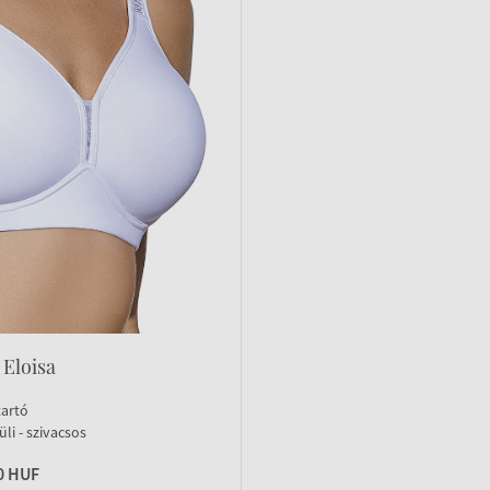
 Eloisa
tartó
li - szivacsos
0 HUF