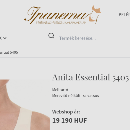
BELÉ
K
ential 5405
Anita Essential 5405
Melltartó
Merevítő nélküli - szivacsos
Webshop ár:
19 190 HUF