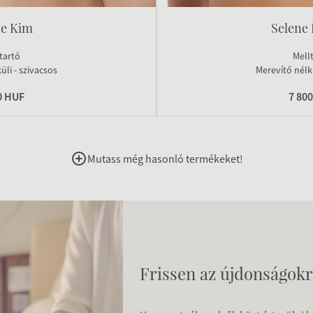
ne Kim
Selene 
tartó
Mell
üli - szivacsos
Merevítő nélkü
0 HUF
7 80
Mutass még hasonló termékeket!
Frissen az újdonságokr