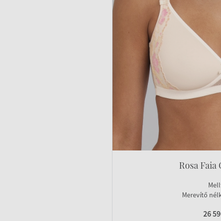
Rosa Faia 
Mell
Merevítő nélk
26 5