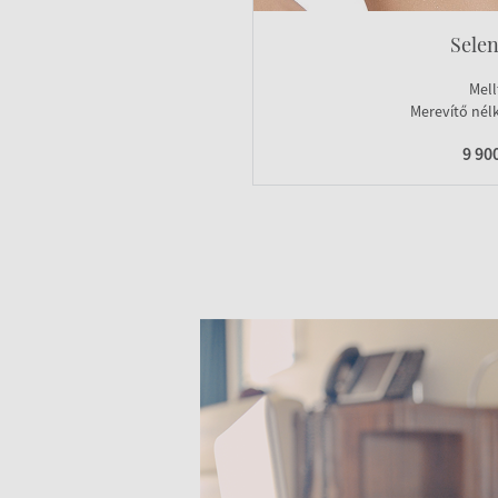
Sele
Mell
Merevítő nélk
9 90