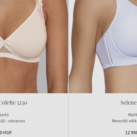
Colette 5250
Selene
tartó
Mell
üli - szivacsos
Merevítő nélkü
90 HUF
12 99