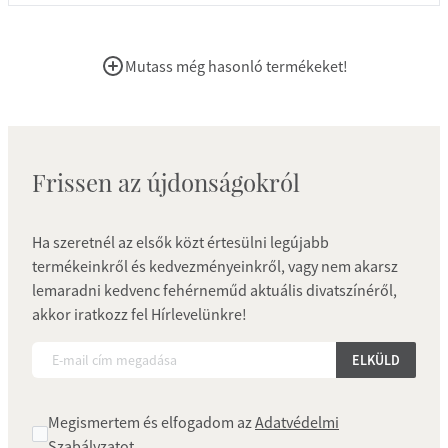
Mutass még hasonló termékeket!
Frissen az újdonságokról
Ha szeretnél az elsők közt értesülni legújabb
termékeinkről és kedvezményeinkről, vagy nem akarsz
lemaradni kedvenc fehérneműd aktuális divatszínéről,
akkor iratkozz fel Hírlevelünkre!
ELKÜLD
Megismertem és elfogadom az
Adatvédelmi
Szabályzatot
.